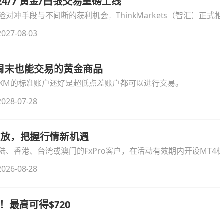
汇 24/7 黄金/白银交易重磅上线
冲手段与不间断的获利机会，ThinkMarkets（智汇）正式推出
细拆解本次升级的核心交易品种、杠杆配置、支持软件及交易细
027-08-03
线周末也能交易的黄金商品
论XM的标准账户还好是超低点差账户都可以进行交易。
028-07-28
时开放，把握行情新机遇
、香港、台湾或澳门的FxPro客户，在活动有效期内开设MT4标
无需额外复杂操作。
026-08-28
！最高可得$720