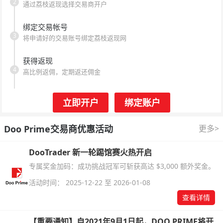
2
通过荔枝返现选择交易商开户
绑定交易帐号
3
将申请好的交易账号绑定荔枝返现网
获得返现
4
高比例返佣，定期返还佣金
立即开户
绑定账户
Doo Prime交易商优惠活动
更多>
DooTrader 新一轮踢馆赛火热开启
专属奖金加码：成功挑战冠军可斩获高达 $3,000 额外奖金。
活动时间： 2025-12-22 至 2026-01-08
查看详情
【重要通知】自2021年9月1日起，DOO PRIME将开