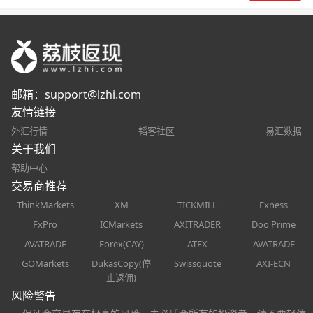
邮箱：
support@lzhi.com
友情链接
外汇行情
韬客社区
易汇数据
关于我们
帮助中心
交易商推荐
ThinkMarkets
XM
TICKMILL
Exness
FxPro
ICMarkets
AXITRADER
Doo Prime
AVATRADE
Forex(CAY)
ATFX
AVATRADE
GOMarkets
DukasCopy(停
Swissquote
AXI-ECN
止返佣)
风险警告