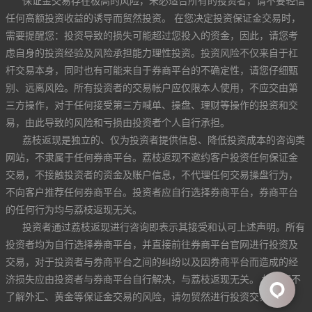
保证金交易存在极高的风险，未必适合所有的投资者，请不要轻信
任何高额投资收益的诱导而贸然投资。 在您决定投资保证金交易时，
需要提醒您：投资导致的损失可能超过您投入的资金，因此，请您考
虑自身的投资经验及风险承担能力理性投资。投资风险不仅来自于杠
杆交易本身，同时也有可能来自于券商平台的不确定性，请您仔细甄
别、远离风险。所有投资者的交易帐户应仅限本人使用，不应交由第
三方操作，对于任何接受第三方喊单、操盘、理财等操作的投资和交
易，由此导致的风险和亏损由投资者个人自行承担。
荔枝返现是独立的、仅为投资者提供信息、降低投资成本的咨询类
网站，不隶属于任何券商平台。荔枝返现不邀约客户投资任何保证金
交易，不接触投资者的资金及账户信息，不代理任何交易操盘行为，
不向客户推荐任何券商平台。投资者应自行选择券商平台，券商平台
的任何行为均与荔枝返现无关。
投资者通过荔枝返现进行咨询即表示其接受和认可上述声明。所有
投资者均为自行选择券商平台，并直接前往券商平台官网进行投资及
交易，对于投资者与券商平台之间的纠纷以及因券商平台而造成的经
济损失应由投资者与券商平台自行解决，与荔枝返现无关。 如果您不
了解外汇、黄金等保证金交易的风险，请勿贸然进行投资交易。