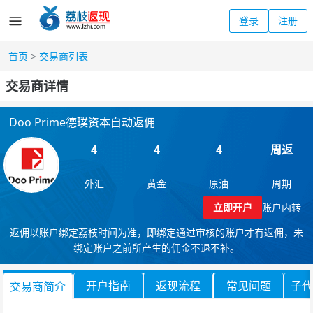
登录
注册
首页
>
交易商列表
交易商详情
Doo Prime德璞资本自动返佣
4
4
4
周返
外汇
黄金
原油
周期
立即开户
账户内转
返佣以账户绑定荔枝时间为准，即绑定通过审核的账户才有返佣，未
绑定账户之前所产生的佣金不退不补。
开户指南
返现流程
常见问题
子代
交易商简介