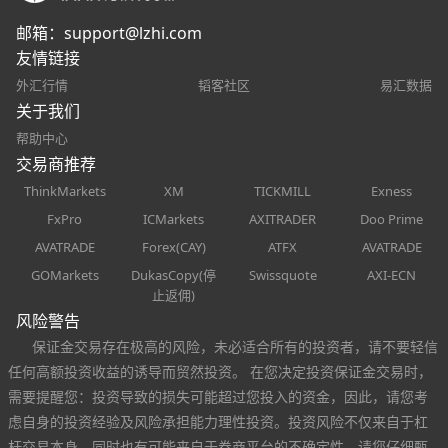
邮箱：
support@lzhi.com
友情链接
外汇行情
韬客社区
易汇数据
关于我们
帮助中心
交易商推荐
ThinkMarkets
XM
TICKMILL
Exness
FxPro
ICMarkets
AXITRADER
Doo Prime
AVATRADE
Forex(CAY)
ATFX
AVATRADE
GOMarkets
DukasCopy(停
Swissquote
AXI-ECN
止返佣)
风险警告
保证金交易存在极高的风险，未必适合所有的投资者，请不要轻信
任何高额投资收益的诱导而贸然投资。 在您决定投资保证金交易时，
需要提醒您：投资导致的损失可能超过您投入的资金，因此，请您考
虑自身的投资经验及风险承担能力理性投资。投资风险不仅来自于杠
杆交易本身，同时也有可能来自于券商平台的不确定性，请您仔细甄