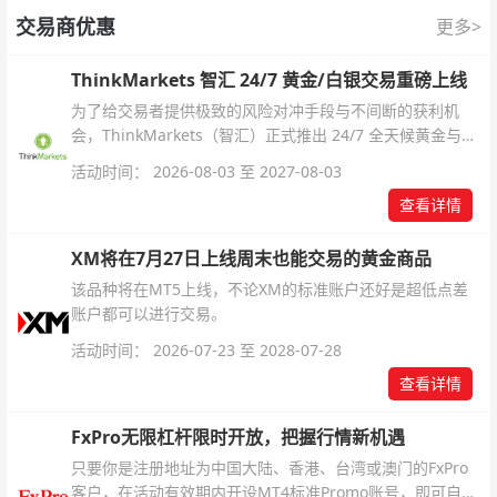
交易商优惠
更多>
ThinkMarkets 智汇 24/7 黄金/白银交易重磅上线
为了给交易者提供极致的风险对冲手段与不间断的获利机
会，ThinkMarkets（智汇）正式推出 24/7 全天候黄金与白
银交易！本文将为您详细拆解本次升级的核心交易品种、杠
活动时间： 2026-08-03 至 2027-08-03
杆配置、支持软件及交易细则。
查看详情
XM将在7月27日上线周末也能交易的黄金商品
该品种将在MT5上线，不论XM的标准账户还好是超低点差
账户都可以进行交易。
活动时间： 2026-07-23 至 2028-07-28
查看详情
FxPro无限杠杆限时开放，把握行情新机遇
只要你是注册地址为中国大陆、香港、台湾或澳门的FxPro
客户，在活动有效期内开设MT4标准Promo账号，即可自动