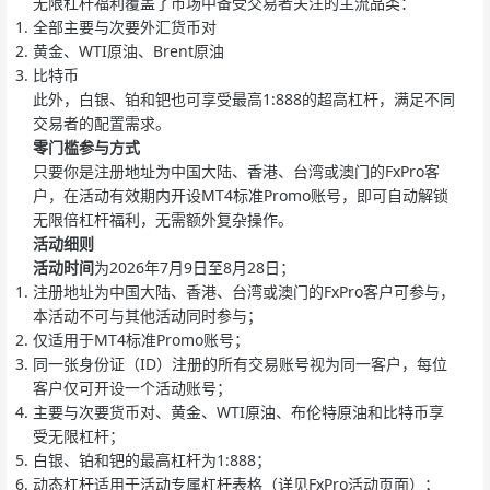
无限杠杆福利覆盖了市场中备受交易者关注的主流品类：
全部主要与次要外汇货币对
黄金、WTI原油、Brent原油
比特币
此外，白银、铂和钯也可享受最高1:888的超高杠杆，满足不同
交易者的配置需求。
零门槛参与方式
只要你是注册地址为中国大陆、香港、台湾或澳门的FxPro客
户，在活动有效期内开设MT4标准Promo账号，即可自动解锁
无限倍杠杆福利，无需额外复杂操作。
活动细则
活动时间
为2026年7月9日至8月28日；
注册地址为中国大陆、香港、台湾或澳门的FxPro客户可参与，
本活动不可与其他活动同时参与；
仅适用于MT4标准Promo账号；
同一张身份证（ID）注册的所有交易账号视为同一客户，每位
客户仅可开设一个活动账号；
主要与次要货币对、黄金、WTI原油、布伦特原油和比特币享
受无限杠杆；
白银、铂和钯的最高杠杆为1:888；
动态杠杆适用于活动专属杠杆表格（详见FxPro活动页面）；