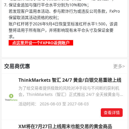
保证金追加与强行平仓水平分别为10%和0%；
若发现客户滥用本活动、参与欺诈行为或违反公司条款，FxPro
保留取消其活动资格的权利；
账户杠杆将于2026年9月4日恢复至标准杠杆水平1:500，该调
整将适用于所有账户，并将影响现有未平仓头寸及保证金要
求。
点这里开设一个FXPRO返佣账户
交易商优惠
更多>
ThinkMarkets 智汇 24/7 黄金/白银交易重磅上线
为了给交易者提供极致的风险对冲手段与不间断的获利机
会，ThinkMarkets（智汇）正式推出 24/7 全天候黄金与白
银交易！本文将为您详细拆解本次升级的核心交易品种、杠
活动时间： 2026-08-03 至 2027-08-03
杆配置、支持软件及交易细则。
查看详情
XM将在7月27日上线周末也能交易的黄金商品