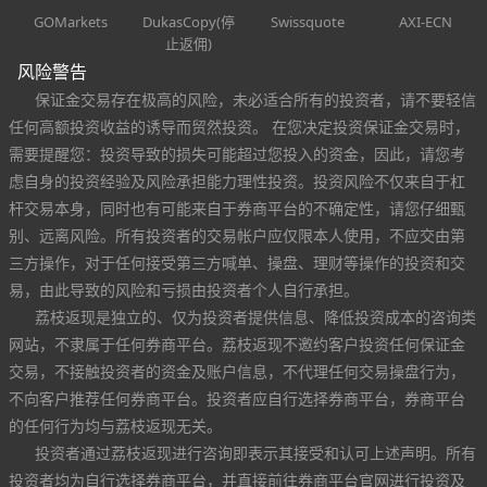
GOMarkets
DukasCopy(停
Swissquote
AXI-ECN
止返佣)
风险警告
保证金交易存在极高的风险，未必适合所有的投资者，请不要轻信
任何高额投资收益的诱导而贸然投资。 在您决定投资保证金交易时，
需要提醒您：投资导致的损失可能超过您投入的资金，因此，请您考
虑自身的投资经验及风险承担能力理性投资。投资风险不仅来自于杠
杆交易本身，同时也有可能来自于券商平台的不确定性，请您仔细甄
别、远离风险。所有投资者的交易帐户应仅限本人使用，不应交由第
三方操作，对于任何接受第三方喊单、操盘、理财等操作的投资和交
易，由此导致的风险和亏损由投资者个人自行承担。
荔枝返现是独立的、仅为投资者提供信息、降低投资成本的咨询类
网站，不隶属于任何券商平台。荔枝返现不邀约客户投资任何保证金
交易，不接触投资者的资金及账户信息，不代理任何交易操盘行为，
不向客户推荐任何券商平台。投资者应自行选择券商平台，券商平台
的任何行为均与荔枝返现无关。
投资者通过荔枝返现进行咨询即表示其接受和认可上述声明。所有
投资者均为自行选择券商平台，并直接前往券商平台官网进行投资及