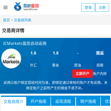
登录
注册
首页
>
交易商列表
交易商详情
ICMarkets盈凯自动返佣
1.8
1.8
-
周返
外汇
黄金
原油
周期
立即开户
账户内转
返佣以账户绑定荔枝时间为准，即绑定通过审核的账户才有返佣，未
绑定账户之前所产生的佣金不退不补。
开户指南
返现流程
转户指南
优
交易商简介