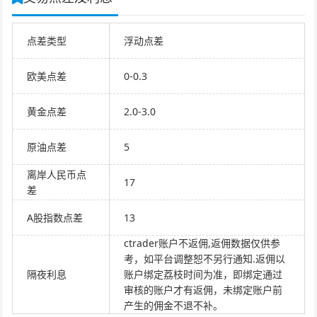
点差类型
浮动点差
欧美点差
0-0.3
黄金点差
2.0-3.0
原油点差
5
离岸人民币点
17
差
A股指数点差
13
ctrader账户不返佣,返佣数据仅供参
考，如平台调整恕不另行通知.返佣以
隔夜利息
账户绑定荔枝时间为准，即绑定通过
审核的账户才有返佣，未绑定账户前
产生的佣金不退不补。