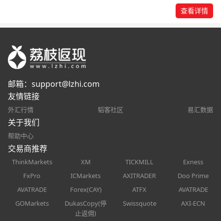
查看详情
邮箱：
support@lzhi.com
友情链接
外汇行情
韬客社区
易汇数据
关于我们
帮助中心
交易商推荐
ThinkMarkets
XM
TICKMILL
Exness
FxPro
ICMarkets
AXITRADER
Doo Prime
AVATRADE
Forex(CAY)
ATFX
AVATRADE
GOMarkets
DukasCopy(停
Swissquote
AXI-ECN
止返佣)