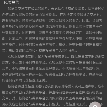
风险警告
保证金交易存在极高的风险，未必适合所有的投资者，请不要轻信
任何高额投资收益的诱导而贸然投资。 在您决定投资保证金交易时，
需要提醒您：投资导致的损失可能超过您投入的资金，因此，请您考
虑自身的投资经验及风险承担能力理性投资。投资风险不仅来自于杠
杆交易本身，同时也有可能来自于券商平台的不确定性，请您仔细甄
别、远离风险。所有投资者的交易帐户应仅限本人使用，不应交由第
三方操作，对于任何接受第三方喊单、操盘、理财等操作的投资和交
易，由此导致的风险和亏损由投资者个人自行承担。
荔枝返现是独立的、仅为投资者提供信息、降低投资成本的咨询类
网站，不隶属于任何券商平台。荔枝返现不邀约客户投资任何保证金
交易，不接触投资者的资金及账户信息，不代理任何交易操盘行为，
不向客户推荐任何券商平台。投资者应自行选择券商平台，券商平台
的任何行为均与荔枝返现无关。
投资者通过荔枝返现进行咨询即表示其接受和认可上述声明。所有
投资者均为自行选择券商平台，并直接前往券商平台官网进行投资及
交易，对于投资者与券商平台之间的纠纷以及因券商平台而造成的经
济损失应由投资者与券商平台自行解决，与荔枝返现无关。 如果您不