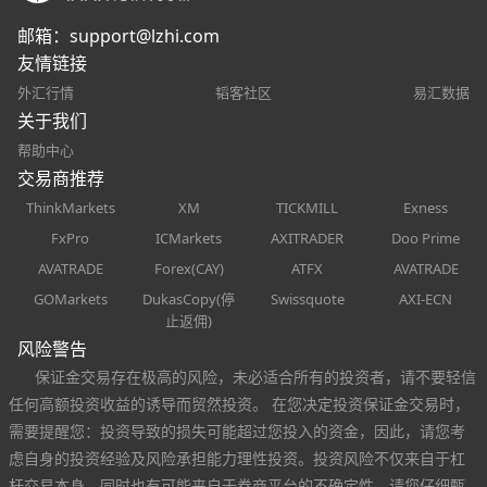
邮箱：
support@lzhi.com
友情链接
外汇行情
韬客社区
易汇数据
关于我们
帮助中心
交易商推荐
ThinkMarkets
XM
TICKMILL
Exness
FxPro
ICMarkets
AXITRADER
Doo Prime
AVATRADE
Forex(CAY)
ATFX
AVATRADE
GOMarkets
DukasCopy(停
Swissquote
AXI-ECN
止返佣)
风险警告
保证金交易存在极高的风险，未必适合所有的投资者，请不要轻信
任何高额投资收益的诱导而贸然投资。 在您决定投资保证金交易时，
需要提醒您：投资导致的损失可能超过您投入的资金，因此，请您考
虑自身的投资经验及风险承担能力理性投资。投资风险不仅来自于杠
杆交易本身，同时也有可能来自于券商平台的不确定性，请您仔细甄