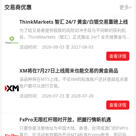
交易商优惠
更多>
ThinkMarkets 智汇 24/7 黄金/白银交易重磅上线
为了给交易者提供极致的风险对冲手段与不间断的获利机
会，ThinkMarkets（智汇）正式推出 24/7 全天候黄金与白
银交易！本文将为您详细拆解本次升级的核心交易品种、杠
活动时间： 2026-08-03 至 2027-08-03
杆配置、支持软件及交易细则。
查看详情
XM将在7月27日上线周末也能交易的黄金商品
该品种将在MT5上线，不论XM的标准账户还好是超低点差
账户都可以进行交易。
活动时间： 2026-07-23 至 2028-07-28
查看详情
FxPro无限杠杆限时开放，把握行情新机遇
只要你是注册地址为中国大陆、香港、台湾或澳门的FxPro
客户，在活动有效期内开设MT4标准Promo账号，即可自动