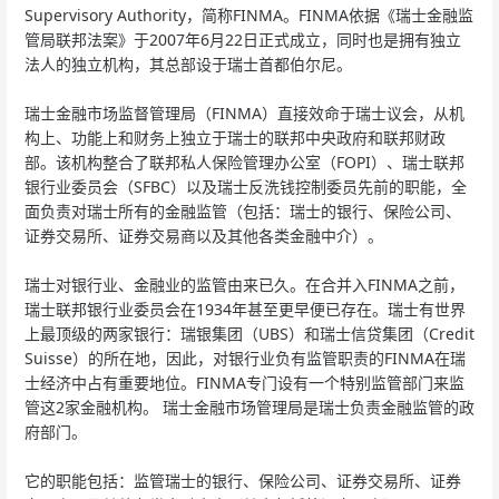
Supervisory Authority，简称FINMA。FINMA依据《瑞士金融监
管局联邦法案》于2007年6月22日正式成立，同时也是拥有独立
法人的独立机构，其总部设于瑞士首都伯尔尼。
瑞士金融市场监督管理局（FINMA）直接效命于瑞士议会，从机
构上、功能上和财务上独立于瑞士的联邦中央政府和联邦财政
部。该机构整合了联邦私人保险管理办公室（FOPI）、瑞士联邦
银行业委员会（SFBC）以及瑞士反洗钱控制委员先前的职能，全
面负责对瑞士所有的金融监管（包括：瑞士的银行、保险公司、
证券交易所、证券交易商以及其他各类金融中介）。
瑞士对银行业、金融业的监管由来已久。在合并入FINMA之前，
瑞士联邦银行业委员会在1934年甚至更早便已存在。瑞士有世界
上最顶级的两家银行：瑞银集团（UBS）和瑞士信贷集团（Credit
Suisse）的所在地，因此，对银行业负有监管职责的FINMA在瑞
士经济中占有重要地位。FINMA专门设有一个特别监管部门来监
管这2家金融机构。 瑞士金融市场管理局是瑞士负责金融监管的政
府部门。
它的职能包括：监管瑞士的银行、保险公司、证券交易所、证券