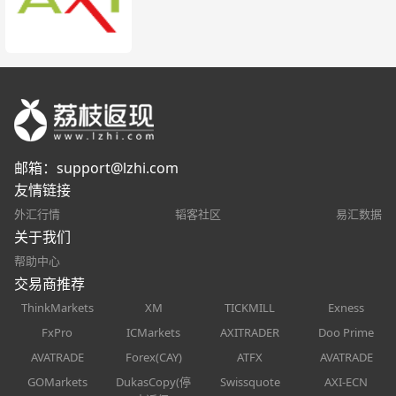
邮箱：
support@lzhi.com
友情链接
外汇行情
韬客社区
易汇数据
关于我们
帮助中心
交易商推荐
ThinkMarkets
XM
TICKMILL
Exness
FxPro
ICMarkets
AXITRADER
Doo Prime
AVATRADE
Forex(CAY)
ATFX
AVATRADE
GOMarkets
DukasCopy(停
Swissquote
AXI-ECN