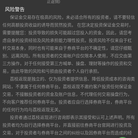
止返佣)
风险警告
保证金交易存在极高的风险，未必适合所有的投资者，请不要轻信
任何高额投资收益的诱导而贸然投资。 在您决定投资保证金交易时，
需要提醒您：投资导致的损失可能超过您投入的资金，因此，请您考
虑自身的投资经验及风险承担能力理性投资。投资风险不仅来自于杠
杆交易本身，同时也有可能来自于券商平台的不确定性，请您仔细甄
别、远离风险。所有投资者的交易帐户应仅限本人使用，不应交由第
三方操作，对于任何接受第三方喊单、操盘、理财等操作的投资和交
易，由此导致的风险和亏损由投资者个人自行承担。
荔枝返现是独立的、仅为投资者提供信息、降低投资成本的咨询类
网站，不隶属于任何券商平台。荔枝返现不邀约客户投资任何保证金
交易，不接触投资者的资金及账户信息，不代理任何交易操盘行为，
不向客户推荐任何券商平台。投资者应自行选择券商平台，券商平台
的任何行为均与荔枝返现无关。
投资者通过荔枝返现进行咨询即表示其接受和认可上述声明。所有
投资者均为自行选择券商平台，并直接前往券商平台官网进行投资及
交易，对于投资者与券商平台之间的纠纷以及因券商平台而造成的经