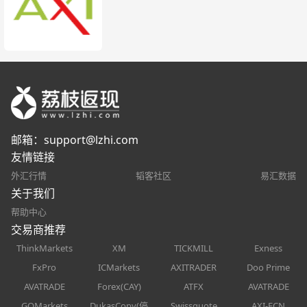
邮箱：
support@lzhi.com
友情链接
外汇行情
韬客社区
易汇数据
关于我们
帮助中心
交易商推荐
ThinkMarkets
XM
TICKMILL
Exness
FxPro
ICMarkets
AXITRADER
Doo Prime
AVATRADE
Forex(CAY)
ATFX
AVATRADE
GOMarkets
DukasCopy(停
Swissquote
AXI-ECN