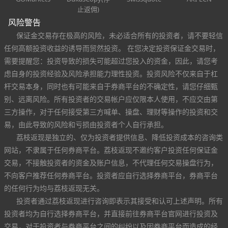
止返佣)
风险警告
保证金交易存在极高的风险，未必适合所有的投资者，请不要轻信
任何高额投资收益的诱导而贸然投资。 在您决定投资保证金交易时，
需要提醒您：投资导致的损失可能超过您投入的资金，因此，请您考
虑自身的投资经验及风险承担能力理性投资。投资风险不仅来自于杠
杆交易本身，同时也有可能来自于券商平台的不确定性，请您仔细甄
别、远离风险。所有投资者的交易帐户应仅限本人使用，不应交由第
三方操作，对于任何接受第三方喊单、操盘、理财等操作的投资和交
易，由此导致的风险和亏损由投资者个人自行承担。
荔枝返现是独立的、仅为投资者提供信息、降低投资成本的咨询类
网站，不隶属于任何券商平台。荔枝返现不邀约客户投资任何保证金
交易，不接触投资者的资金及账户信息，不代理任何交易操盘行为，
不向客户推荐任何券商平台。投资者应自行选择券商平台，券商平台
的任何行为均与荔枝返现无关。
投资者通过荔枝返现进行咨询即表示其接受和认可上述声明。所有
投资者均为自行选择券商平台，并直接前往券商平台官网进行投资及
交易，对于投资者与券商平台之间的纠纷以及因券商平台而造成的经