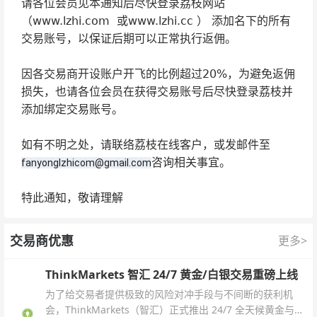
请各位会员见本通知后尽快登录荔枝网站
（www.lzhi.com
或www.lzhi.cc
） 添加名下的所有
交易账号，以保证后期可以正常执行返佣。
因各交易商开设账户开飞的比例超过20%，为避免返佣
损失，也请各位会员在获得交易账号后尽快登录荔枝并
添加绑定交易账号。
如有不明之处，请联络荔枝在线客户，或发邮件至
咨询相关事宜。
fanyonglzhicom@gmail.com
特此通知，敬请理解
交易商优惠
更多>
ThinkMarkets 智汇 24/7 黄金/白银交易重磅上线
为了给交易者提供极致的风险对冲手段与不间断的获利机
会，ThinkMarkets（智汇）正式推出 24/7 全天候黄金与白