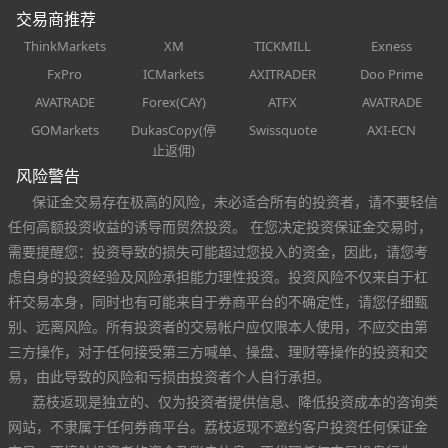
交易商推荐
ThinkMarkets
XM
TICKMILL
Exness
FxPro
ICMarkets
AXITRADER
Doo Prime
AVATRADE
Forex(CAY)
ATFX
AVATRADE
GOMarkets
DukasCopy(停
Swissquote
AXI-ECN
止返佣)
风险警告
保证金交易存在极高的风险，未必适合所有的投资者，请不要轻信
任何高额投资收益的诱导而贸然投资。 在您决定投资保证金交易时，
需要提醒您：投资导致的损失可能超过您投入的资金，因此，请您考
虑自身的投资经验及风险承担能力理性投资。投资风险不仅来自于杠
杆交易本身，同时也有可能来自于券商平台的不确定性，请您仔细甄
别、远离风险。所有投资者的交易帐户应仅限本人使用，不应交由第
三方操作，对于任何接受第三方喊单、操盘、理财等操作的投资和交
易，由此导致的风险和亏损由投资者个人自行承担。
荔枝返现是独立的、仅为投资者提供信息、降低投资成本的咨询类
网站，不隶属于任何券商平台。荔枝返现不邀约客户投资任何保证金