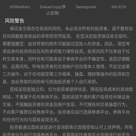
GOMarkets
DukasCopy(停
Swissquote
AXI-ECN
止返佣)
风险警告
保证金交易存在极高的风险，未必适合所有的投资者，请不要轻信
任何高额投资收益的诱导而贸然投资。 在您决定投资保证金交易时，
需要提醒您：投资导致的损失可能超过您投入的资金，因此，请您考
虑自身的投资经验及风险承担能力理性投资。投资风险不仅来自于杠
杆交易本身，同时也有可能来自于券商平台的不确定性，请您仔细甄
别、远离风险。所有投资者的交易帐户应仅限本人使用，不应交由第
三方操作，对于任何接受第三方喊单、操盘、理财等操作的投资和交
易，由此导致的风险和亏损由投资者个人自行承担。
荔枝返现是独立的、仅为投资者提供信息、降低投资成本的咨询类
网站，不隶属于任何券商平台。荔枝返现不邀约客户投资任何保证金
交易，不接触投资者的资金及账户信息，不代理任何交易操盘行为，
不向客户推荐任何券商平台。投资者应自行选择券商平台，券商平台
的任何行为均与荔枝返现无关。
投资者通过荔枝返现进行咨询即表示其接受和认可上述声明。所有
投资者均为自行选择券商平台，并直接前往券商平台官网进行投资及