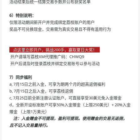
活动结束后统一结算交易手数并公布获奖名单
6）特别说明：
仅限活动期间新开户并完成绑定荔枝账户的用户
奖品不可兑换现金，交易需为真实交易且不得有滥用行为
点这里立即开户，挑战200手，赢取夏日大奖！
开户请填写荔枝XM代理推广码：CHWQ9
开户后请及时登录荔枝并绑定交易账号以参与活动
7）同步福利
a, 7月15日之前入金，可享为期两个月的超高返佣福利
b, 7月15日之后入金，可享荔枝返佣
c, 7月25日前全新注册认证账户，可直接享受30美元免入金赠金
d，全新开设标准账户可享50%入金赠金（上限250美元）+ 20%入金
赠金 （上限1万美元）
注：入金赠金不可提现，盈利可提现。使用赠金的交易无返佣，
且不记入交易量排行。