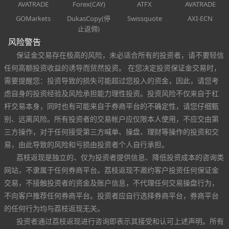
AVATRADE
Forex(CAY)
ATFX
AVATRADE
GOMarkets
DukasCopy(停
Swissquote
AXI-ECN
止返佣)
风险警告
保证金交易存在极高的风险，未必适合所有的投资者，请不要轻信
任何高额投资收益的诱导而贸然投资。 在您决定投资保证金交易时，
需要提醒您：投资导致的损失可能超过您投入的资金，因此，请您考
虑自身的投资经验及风险承担能力理性投资。投资风险不仅来自于杠
杆交易本身，同时也有可能来自于券商平台的不确定性，请您仔细甄
别、远离风险。所有投资者的交易帐户应仅限本人使用，不应交由第
三方操作，对于任何接受第三方喊单、操盘、理财等操作的投资和交
易，由此导致的风险和亏损由投资者个人自行承担。
荔枝返现是独立的、仅为投资者提供信息、降低投资成本的咨询类
网站，不隶属于任何券商平台。荔枝返现不邀约客户投资任何保证金
交易，不接触投资者的资金及账户信息，不代理任何交易操盘行为，
不向客户推荐任何券商平台。投资者应自行选择券商平台，券商平台
的任何行为均与荔枝返现无关。
投资者通过荔枝返现进行咨询即表示其接受和认可上述声明。所有