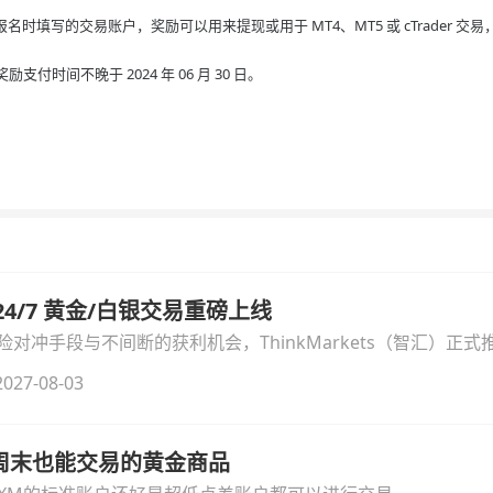
名时填写的交易账户，奖励可以用来提现或用于 MT4、MT5 或 cTrader 交
间不晚于 2024 年 06 月 30 日。
汇 24/7 黄金/白银交易重磅上线
冲手段与不间断的获利机会，ThinkMarkets（智汇）正式推出
细拆解本次升级的核心交易品种、杠杆配置、支持软件及交易细
027-08-03
线周末也能交易的黄金商品