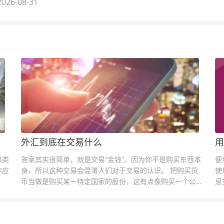
026-08-31
外汇到底在交易什么
用
很类
答案其实很简单，就是交易“金钱”。因为你不是购买东西本
便
你应
身，所以这种交易会混淆人们对于交易的认识。 把购买货
使
币当做是购买某一特定国家的股份，这有点像购买一个公司
息
的股票一样。货币的价格直接反映市场对于一国当前以及未
息
来经济状况的判断。