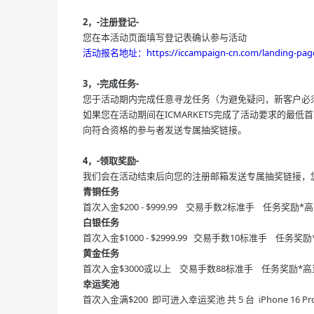
2，-注册登记-
您在本活动页面填写登记表确认参与活动
活动报名地址：https://iccampaign-cn.com/landing-page
3，-完成任务-
您于活动期内完成任意寻龙任务（为避免疑问，新客户必
如果您在活动期间在ICMARKETS完成了活动要求的最低
向符合资格的参与者发送专属抽奖链接。
4，-领取奖励-
我们会在活动结束后向您的注册邮箱发送专属抽奖链接，
青铜任务
首次入金$200 - $999.99 交易手数2标准手 任务奖励*高
白银任务
首次入金$1000 - $2999.99 交易手数10标准手 任务奖励
黄金任务
首次入金$3000或以上 交易手数88标准手 任务奖励*高至
幸运奖池
首次入金满$200 即可进入幸运奖池 共 5 台 iPhone 16 P