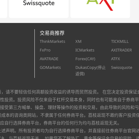
交易商推荐
ThinkMarkets
XM
TICKMILL
FxPro
ICMarkets
AXITRADER
AVATRADE
Forex(CAY)
ATFX
GOMarkets
DukasCopy(停止
Swissquote
返佣)
者，请不要轻信任何高额投资收益的诱导而贸然投资。 在您决定投资保证
性投资。投资风险不仅来自于杠杆交易本身，同时也有可能来自于券商平
接受第三方喊单、操盘、理财等操作的投资和交易，由此导致的风险和亏
资成本的咨询类网站，不隶属于任何券商平台。荔枝返现不邀约客户投资
应自行选择券商平台，券商平台的任何行为均与荔枝返现无关。
上述声明。所有投资者均为自行选择券商平台，并直接前往券商平台官网
决，与荔枝返现无关。 如果您不了解外汇、黄金等保证金交易的风险，