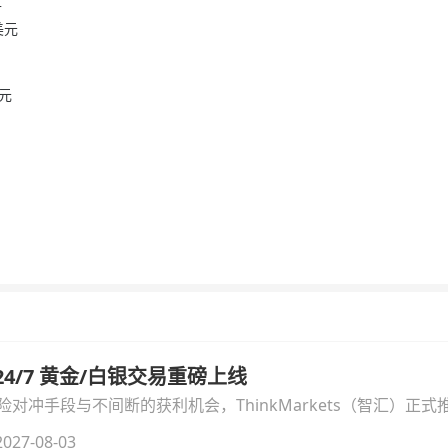
升
美元
元
汇 24/7 黄金/白银交易重磅上线
冲手段与不间断的获利机会，ThinkMarkets（智汇）正式推出
细拆解本次升级的核心交易品种、杠杆配置、支持软件及交易细
027-08-03