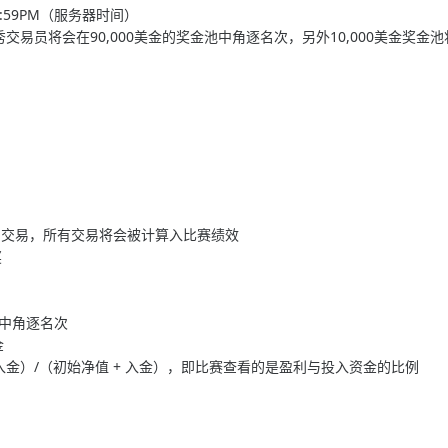
日11:59PM（服务器时间）
的优秀交易员将会在90,000美金的奖金池中角逐名次，另外10,000美金奖金
期间交易，所有交易将会被计算入比赛绩效​
​
池中角逐名次
金
- 入金）/（初始净值 + 入金），即比赛查看的是盈利与投入资金的比例