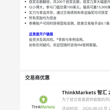
获奖名额翻倍，共200个获奖名额，获奖几率大幅提
以小博大，参与门槛仅需100美元，最高可赢15,000
实力与幸运并存，通过交易绩效和幸运抽奖均可获奖
所有奖励均为现金
参赛账户可同时获得荔枝返佣，欧美交易每手返8.1美
这里是开户链接
投资涉及高风险。*条款与条例适用。
如有任何疑问，欢迎您随时咨询XM官网客服。
交易商优惠
ThinkMarkets 智
为了给交易者提供极致的风险对
与白银交易！本文将为您详
活动时间： 2026-08-03 至 2