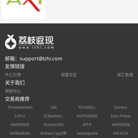
邮箱：
support@lzhi.com
友情链接
外汇行情
韬客社区
易汇数据
关于我们
帮助中心
交易商推荐
ThinkMarkets
XM
TICKMILL
Exness
FxPro
ICMarkets
AXITRADER
Doo Prime
AVATRADE
Forex(CAY)
ATFX
AVATRADE
GOMarkets
DukasCopy(停
Swissquote
AXI-ECN