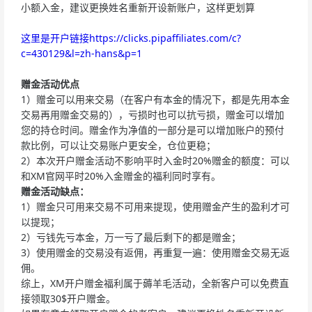
小额入金，建议更换姓名重新开设新账户，这样更划算
这里是开户链接https://clicks.pipaffiliates.com/c?
c=430129&l=zh-hans&p=1
赠金活动优点
1）赠金可以用来交易（在客户有本金的情况下，都是先用本金
交易再用赠金交易的），亏损时也可以抗亏损，赠金可以增加
您的持仓时间。赠金作为净值的一部分是可以增加账户的预付
款比例，可以让交易账户更安全，仓位更稳；
2）本次开户赠金活动不影响平时入金时20%赠金的额度：可以
和XM官网平时20%入金赠金的福利同时享有。
赠金活动缺点：
1）赠金只可用来交易不可用来提现，使用赠金产生的盈利才可
以提现；
2）亏钱先亏本金，万一亏了最后剩下的都是赠金；
3）使用赠金的交易没有返佣，再重复一遍：使用赠金交易无返
佣。
综上，XM开户赠金福利属于薅羊毛活动，全新客户可以免费直
接领取30$开户赠金。