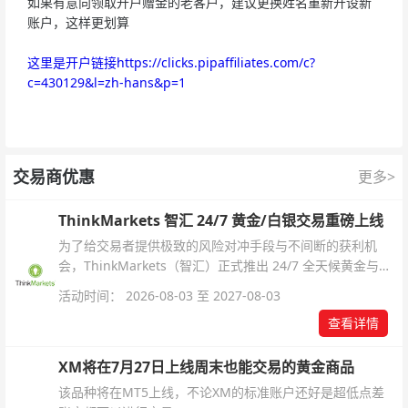
如果有意向领取开户赠金的老客户，建议更换姓名重新开设新
账户，这样更划算
这里是开户链接https://clicks.pipaffiliates.com/c?
c=430129&l=zh-hans&p=1
交易商优惠
更多>
ThinkMarkets 智汇 24/7 黄金/白银交易重磅上线
为了给交易者提供极致的风险对冲手段与不间断的获利机
会，ThinkMarkets（智汇）正式推出 24/7 全天候黄金与白
银交易！本文将为您详细拆解本次升级的核心交易品种、杠
活动时间： 2026-08-03 至 2027-08-03
杆配置、支持软件及交易细则。
查看详情
XM将在7月27日上线周末也能交易的黄金商品
该品种将在MT5上线，不论XM的标准账户还好是超低点差