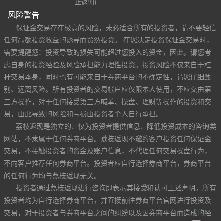
止返佣)
风险警告
保证金交易存在极高的风险，未必适合所有的投资者，请不要轻信
任何高额投资收益的诱导而贸然投资。 在您决定投资保证金交易时，
需要提醒您：投资导致的损失可能超过您投入的资金，因此，请您考
虑自身的投资经验及风险承担能力理性投资。投资风险不仅来自于杠
杆交易本身，同时也有可能来自于券商平台的不确定性，请您仔细甄
别、远离风险。所有投资者的交易帐户应仅限本人使用，不应交由第
三方操作，对于任何接受第三方喊单、操盘、理财等操作的投资和交
易，由此导致的风险和亏损由投资者个人自行承担。
荔枝返现是独立的、仅为投资者提供信息、降低投资成本的咨询类
网站，不隶属于任何券商平台。荔枝返现不邀约客户投资任何保证金
交易，不接触投资者的资金及账户信息，不代理任何交易操盘行为，
不向客户推荐任何券商平台。投资者应自行选择券商平台，券商平台
的任何行为均与荔枝返现无关。
投资者通过荔枝返现进行咨询即表示其接受和认可上述声明。所有
投资者均为自行选择券商平台，并直接前往券商平台官网进行投资及
交易，对于投资者与券商平台之间的纠纷以及因券商平台而造成的经