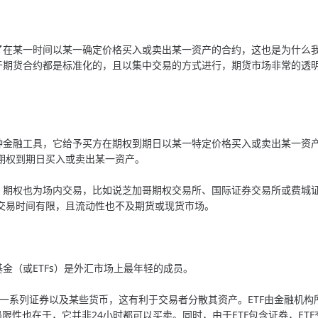
某一时间以某一确定价格买入或卖出某一资产的合约，这也是为什么我
，鉴于期货合约都是标准化的，且以集中交易的方式进行，期货市场非常的
融工具，它给予买方在期权到期日以某一特定价格买入或卖出某一资产
期权到期日买入或卖出某一资产。
权也为场内交易，比如说芝加哥期权交易所、国际证券交易所或费城证
交易时间有限，且流动性也不及期货或现货市场。
（或ETFs）是外汇市场上最年轻的成员。
一系列证券以及某些货币，这有利于交易者分散其资产。ETF由金融机构
局限性也在于，它并非24小时都可以买卖。同时，由于ETF包含证券，E