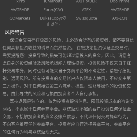
FxPro
ICMarkets
AXITRADER
Doo Prime
AVATRADE
Forex(CAY)
ATFX
AVATRADE
GOMarkets
DukasCopy(停
Swissquote
AXI-ECN
止返佣)
风险警告
保证金交易存在极高的风险，未必适合所有的投资者，请不要轻信
任何高额投资收益的诱导而贸然投资。 在您决定投资保证金交易时，
需要提醒您：投资导致的损失可能超过您投入的资金，因此，请您考
虑自身的投资经验及风险承担能力理性投资。投资风险不仅来自于杠
杆交易本身，同时也有可能来自于券商平台的不确定性，请您仔细甄
别、远离风险。所有投资者的交易帐户应仅限本人使用，不应交由第
三方操作，对于任何接受第三方喊单、操盘、理财等操作的投资和交
易，由此导致的风险和亏损由投资者个人自行承担。
荔枝返现是独立的、仅为投资者提供信息、降低投资成本的咨询类
网站，不隶属于任何券商平台。荔枝返现不邀约客户投资任何保证金
交易，不接触投资者的资金及账户信息，不代理任何交易操盘行为，
不向客户推荐任何券商平台。投资者应自行选择券商平台，券商平台
的任何行为均与荔枝返现无关。